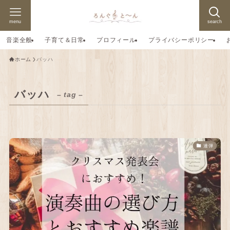
menu
search
音楽全般
子育て＆日常
プロフィール
プライバシーポリシー
ホーム
バッハ
バッハ
– tag –
連弾