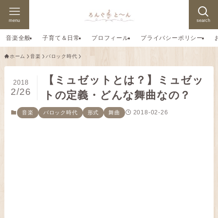
menu
search
音楽全般
子育て＆日常
プロフィール
プライバシーポリシー
ホーム
音楽
バロック時代
【ミュゼットとは？】ミュゼッ
2018
2/26
トの定義・どんな舞曲なの？
2018-02-26
音楽
バロック時代
形式
舞曲