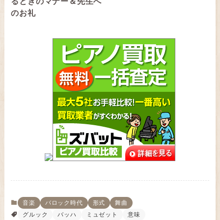
るときのマナー＆先生へ
のお礼
音楽
バロック時代
形式
舞曲
グルック
バッハ
ミュゼット
意味