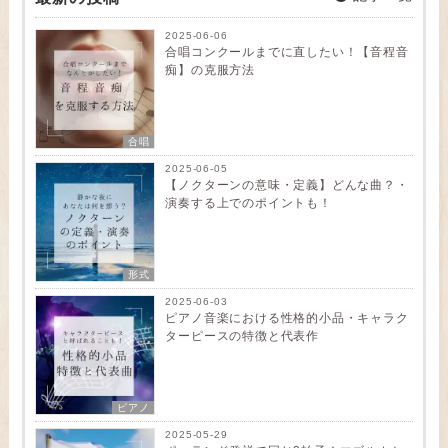
2025-06-06
合唱コンクールまでに直したい！【音程音
痴】の克服方法
合唱
2025-06-05
【ノクターンの意味・定義】どんな曲？・
演奏する上でのポイントも！
形式
2025-06-03
ピアノ音楽における性格的小品・キャラク
ターピースの特徴と代表作
ピアノ
2025-05-29