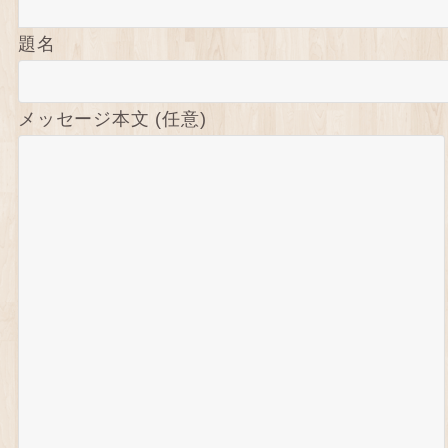
題名
メッセージ本文 (任意)