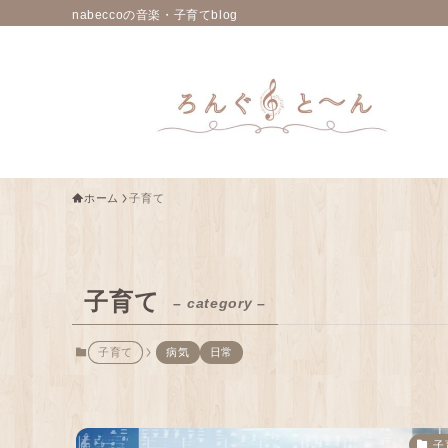
nabeccoの音楽・子育てblog
ホーム
子育て
子育て
– category –
子育て
病気
日常
子