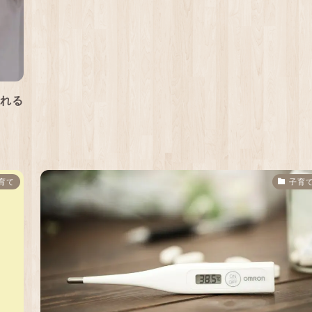
られる
育て
子育