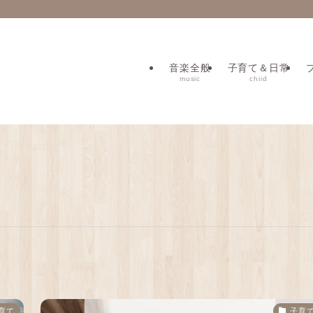
音楽全般
子育て＆日常
music
chiid
育て
子育