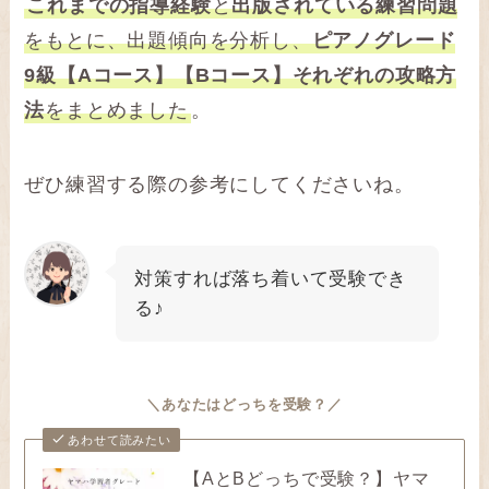
これまでの指導経験
と
出版されている練習問題
をもとに、出題傾向を分析し、
ピアノグレード
9級【Aコース】【Bコース】それぞれの攻略方
法
をまとめました
。
ぜひ練習する際の参考にしてくださいね。
対策すれば落ち着いて受験でき
る♪
＼あなたはどっちを受験？／
あわせて読みたい
【AとBどっちで受験？】ヤマ