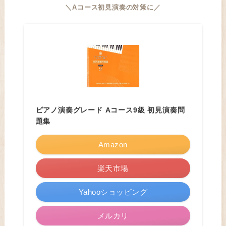
＼Aコース初見演奏の対策に／
ピアノ演奏グレード Aコース9級 初見演奏問
題集
Amazon
楽天市場
Yahooショッピング
メルカリ