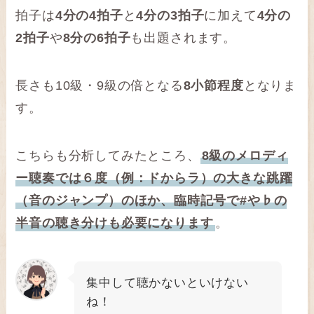
拍子は
4分の4拍子
と
4分の3拍子
に加えて
4分の
2拍子
や
8分の6拍子
も出題されます。
長さも10級・9級の倍となる
8小節程度
となりま
す。
こちらも分析してみたところ、
8級のメロディ
ー聴奏では６度（例：ドからラ）の大きな跳躍
（音のジャンプ）のほか、臨時記号で#や♭の
半音の聴き分けも必要になります
。
集中して聴かないといけない
ね！