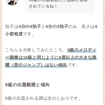
されているね！
拍子は
4分の4拍子
と
4分の3拍子
のみ、長さは
4
小節程度
です。
こちらも分析してみたところ、
9級のメロディ
ー聴奏は10級と同じように6度以上の大きな跳
躍（音のジャンプ）はない傾向
です。
8級の出題範囲と傾向
8級の出題される調は次のとおりです。