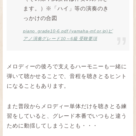
ます。）※「ハイ」等の演奏のき
っかけの合図
piano_grade10-6.pdf (yamaha-mf.or.jp)
ピ
アノ演奏グレード10～6級 受験要項
メロディーの後ろで支えるハーモニーも一緒に
弾いて聴かせることで、音程を聴きとるヒント
になることもあります。
また普段からメロディー単体だけを聴きとる練
習をしていると、グレード本番でいつもと違う
ために動揺してしまうことも・・・