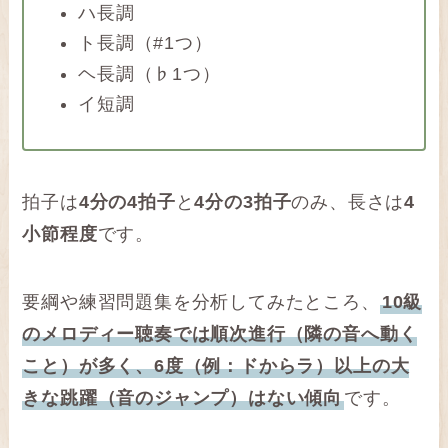
ハ長調
ト長調（#1つ）
ヘ長調（♭1つ）
イ短調
拍子は
4分の4拍子
と
4分の3拍子
のみ、長さは
4
小節程度
です。
要綱や練習問題集を分析してみたところ、
10級
のメロディー聴奏では順次進行（隣の音へ動く
こと）が多く、6度（例：ドからラ）以上の大
きな跳躍（音のジャンプ）はない傾向
です。