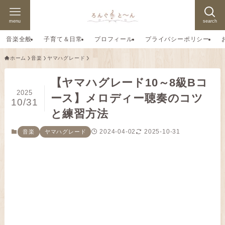
menu
search
音楽全般
子育て＆日常
プロフィール
プライバシーポリシー
ホーム
音楽
ヤマハグレード
【ヤマハグレード10～8級Bコ
2025
ース】メロディー聴奏のコツ
10/31
と練習方法
2024-04-02
2025-10-31
音楽
ヤマハグレード