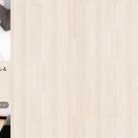
ル＆
ード