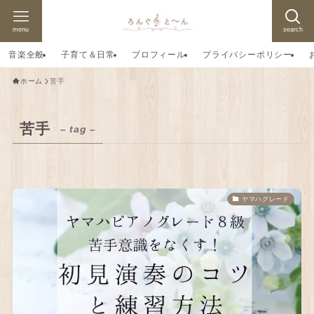
menu
search
音楽全般
子育て＆日常
プロフィール
プライバシーポリシー
ホーム
苦手
苦手
– tag –
ヤマハグレード