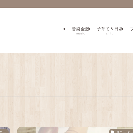
音楽全般
子育て＆日常
music
chiid
ダー
リコーダ