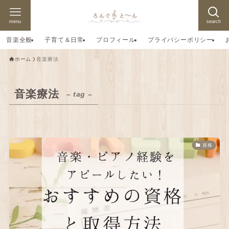
menu
search
音楽全般
子育て＆日常
プロフィール
プライバシーポリシー
ホーム
音楽療法
音楽療法
– tag –
資格