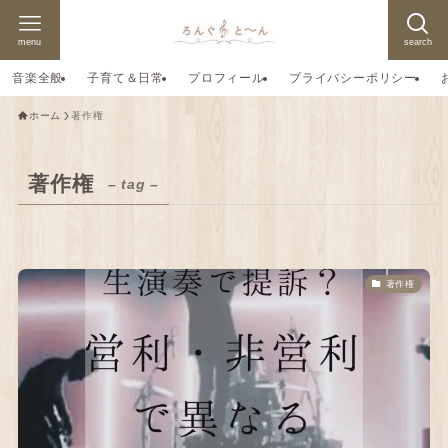
menu
search
音楽全般
子育て＆日常
プロフィール
プライバシーポリシー
ホーム
著作権
著作権
– tag –
著作権