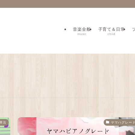
音楽全般
子育て＆日常
music
chiid
導法
ヤマハグレー