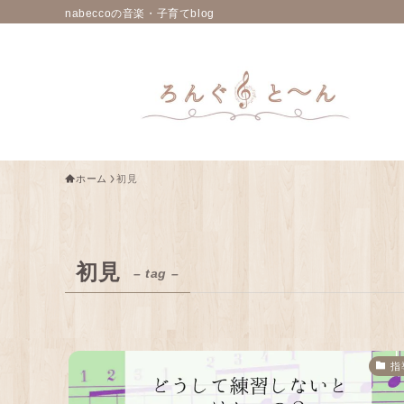
nabeccoの音楽・子育てblog
ホーム
初見
初見
– tag –
指