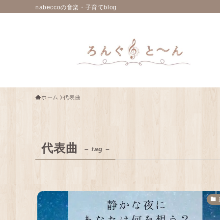
nabeccoの音楽・子育てblog
ホーム
代表曲
代表曲
– tag –