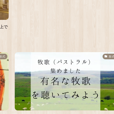
上で
形式
形