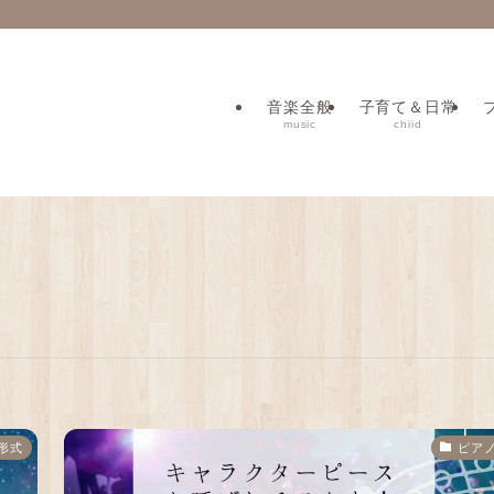
音楽全般
子育て＆日常
music
chiid
形式
ピア